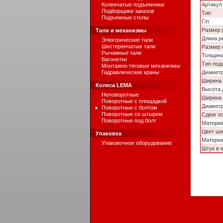
Коленчатые подъемники
Артикул
Подборщики заказов
Тип
Подъемные столы
Г/п
Размер 
Тали и механизмы
Длина р
Электрические тали
Шестеренчатые тали
Размер 
Рычажные тали
Толщина
Вагонетки
Тип под
Монтажно-тяговые механизмы
Гидравлические краны
Диаметр
Ширина 
Колеса LEMA
Высота 
Неповоротные
Ширина 
Поворотные с площадкой
Диаметр
Поворотные с болтом
Поворотные со штырем
Сдвиг о
Поворотные под болт
Матери
Цвет ши
Упаковка
Материа
Упаковочное оборудование
Штук в 