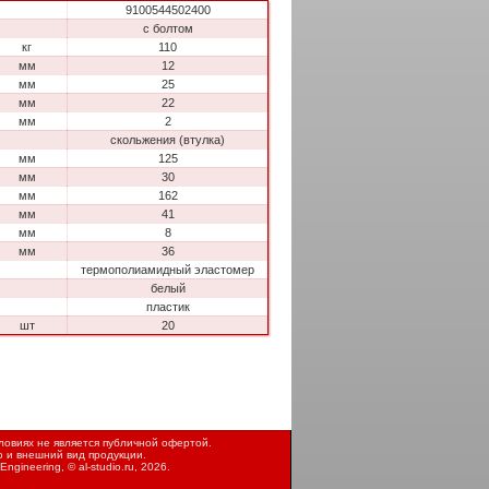
9100544502400
с болтом
кг
110
мм
12
мм
25
мм
22
мм
2
скольжения (втулка)
мм
125
мм
30
мм
162
мм
41
мм
8
мм
36
термополиамидный эластомер
белый
пластик
шт
20
овиях не является публичной офертой.
ю и внешний вид продукции.
Engineering, ©
al-studio.ru
, 2026.