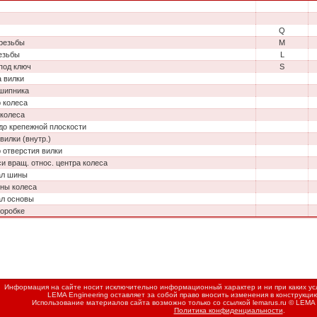
Q
резьбы
M
езьбы
L
под ключ
S
 вилки
шипника
 колеса
колеса
до крепежной плоскости
вилки (внутр.)
 отверстия вилки
си вращ. относ. центра колеса
ал шины
ны колеса
л основы
коробке
Информация на сайте носит исключительно информационный характер и ни при каких усл
LEMA Engineering оставляет за собой право вносить изменения в конструкци
Использование материалов сайта возможно только со ссылкой
lemarus.ru
© LEMA 
Политика конфиденциальности
.