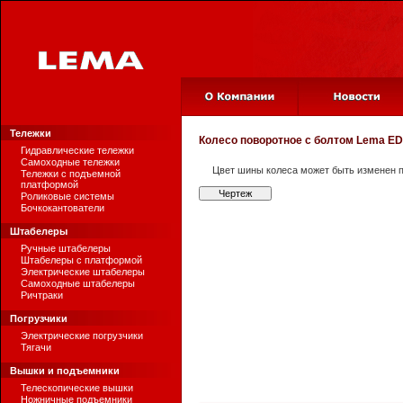
Тележки
Колесо поворотное с болтом
Lema ED
Гидравлические тележки
Самоходные тележки
Цвет шины колеса может быть изменен п
Тележки с подъемной
платформой
Чертеж
Роликовые системы
Бочкокантователи
Штабелеры
Ручные штабелеры
Штабелеры с платформой
Электрические штабелеры
Самоходные штабелеры
Ричтраки
Погрузчики
Электрические погрузчики
Тягачи
Вышки и подъемники
Телескопические вышки
Ножничные подъемники