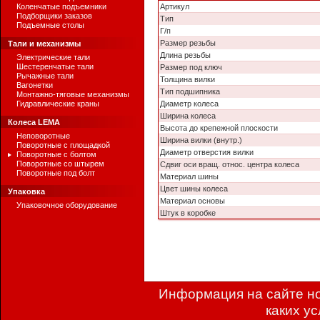
Коленчатые подъемники
Артикул
Подборщики заказов
Тип
Подъемные столы
Г/п
Размер резьбы
Тали и механизмы
Длина резьбы
Электрические тали
Шестеренчатые тали
Размер под ключ
Рычажные тали
Толщина вилки
Вагонетки
Тип подшипника
Монтажно-тяговые механизмы
Гидравлические краны
Диаметр колеса
Ширина колеса
Колеса LEMA
Высота до крепежной плоскости
Неповоротные
Ширина вилки (внутр.)
Поворотные с площадкой
Диаметр отверстия вилки
Поворотные с болтом
Поворотные со штырем
Сдвиг оси вращ. относ. центра колеса
Поворотные под болт
Материал шины
Цвет шины колеса
Упаковка
Материал основы
Упаковочное оборудование
Штук в коробке
Информация на сайте но
каких у