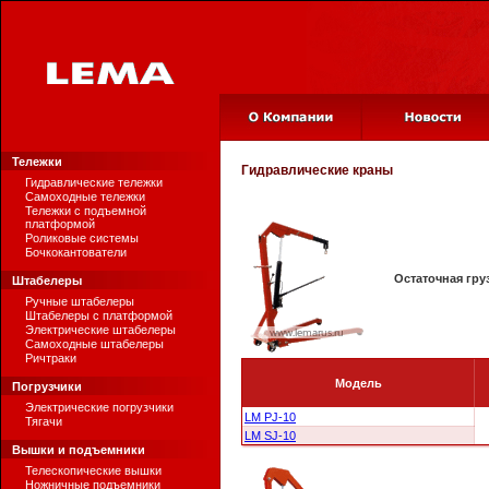
Тележки
Гидравлические краны
Гидравлические тележки
Самоходные тележки
Тележки с подъемной
платформой
Роликовые системы
Бочкокантователи
Остаточная гру
Штабелеры
Ручные штабелеры
Штабелеры с платформой
Электрические штабелеры
Самоходные штабелеры
Ричтраки
Модель
Погрузчики
Электрические погрузчики
LM PJ-10
Тягачи
LM SJ-10
Вышки и подъемники
Телескопические вышки
Ножничные подъемники