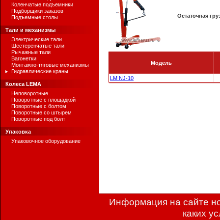
Коленчатые подъемники
Подборщики заказов
Остаточная гру
Подъемные столы
Тали и механизмы
Электрические тали
Шестеренчатые тали
Рычажные тали
Вагонетки
Модель
Монтажно-тяговые механизмы
Гидравлические краны
LM NJ-10
Колеса LEMA
Неповоротные
Поворотные с площадкой
Поворотные с болтом
Поворотные со штырем
Поворотные под болт
Упаковка
Упаковочное оборудование
Информация на сайте но
каких у