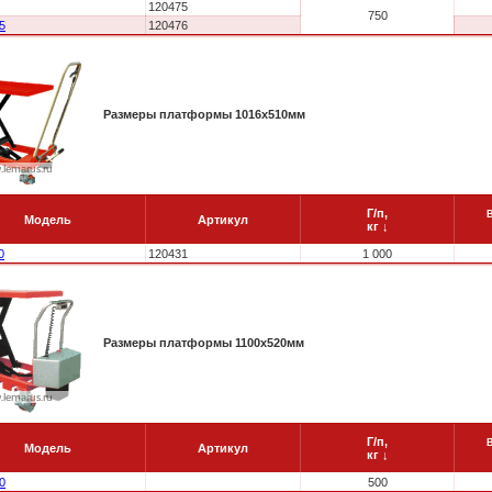
120475
750
5
120476
Размеры платформы 1016x510мм
Г/п,
Модель
Артикул
кг
↓
0
120431
1 000
Размеры платформы 1100x520мм
Г/п,
Модель
Артикул
кг
↓
0
500