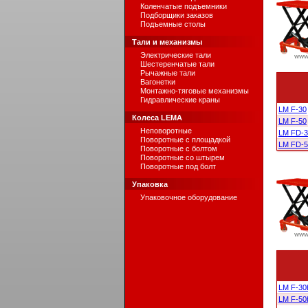
Коленчатые подъемники
Подборщики заказов
Подъемные столы
Тали и механизмы
Электрические тали
Шестеренчатые тали
Рычажные тали
Вагонетки
Монтажно-тяговые механизмы
Гидравлические краны
LM F-30
Колеса LEMA
LM F-50
Неповоротные
LM FD-
Поворотные с площадкой
LM FD-
Поворотные с болтом
Поворотные со штырем
Поворотные под болт
Упаковка
Упаковочное оборудование
LM F-30
LM F-50