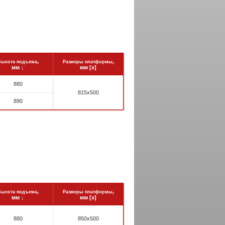
,
,
Высота подъема
Размеры платформы
мм
↓
мм [x]
880
815x500
890
,
,
Высота подъема
Размеры платформы
мм
↓
мм [x]
880
850x500