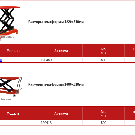
Размеры платформы 1220x610мм
Г/п,
Модель
Артикул
кг
↓
0
120480
800
Размеры платформы 1600x810мм
Г/п,
Модель
Артикул
кг
↓
120413
500