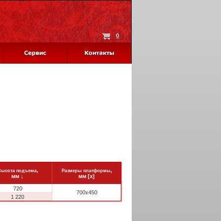
0
,
,
Высота подъема
Размеры платформы
мм
↓
мм [x]
720
700x450
1 220