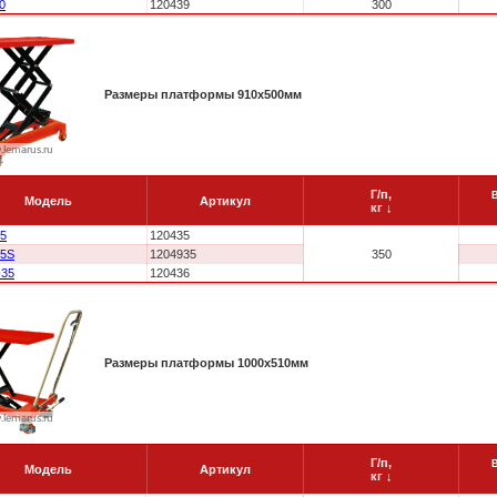
0
120439
300
Размеры платформы 910x500мм
Г/п,
Модель
Артикул
кг
↓
5
120435
35S
1204935
350
-35
120436
Размеры платформы 1000x510мм
Г/п,
Модель
Артикул
кг
↓