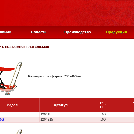
и с подъемной платформой
Размеры платформы 700x450мм
Г/п,
Модель
Артикул
кг
↓
120415
150
15S
1204915
100