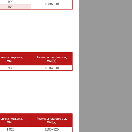
990
1000x510
970
,
,
Высота подъема
Размеры платформы
мм
↓
мм [x]
990
1016x510
,
,
Высота подъема
Размеры платформы
мм
↓
мм [x]
1 025
1100x520