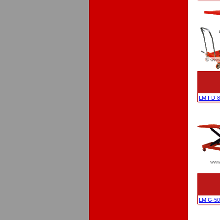
LM FD-8
LM G-50