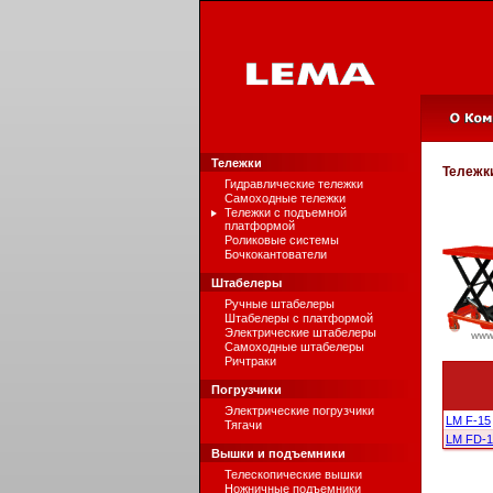
Тележки
Тележк
Гидравлические тележки
Самоходные тележки
Тележки с подъемной
платформой
Роликовые системы
Бочкокантователи
Штабелеры
Ручные штабелеры
Штабелеры с платформой
Электрические штабелеры
Самоходные штабелеры
Ричтраки
Погрузчики
Электрические погрузчики
LM F-15
Тягачи
LM FD-
Вышки и подъемники
Телескопические вышки
Ножничные подъемники