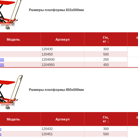
Размеры платформы 815x500мм
Г/п,
Модель
Артикул
кг
↓
120430
300
120450
500
30S
1204930
250
50S
1204950
450
Размеры платформы 850x500мм
Г/п,
Модель
Артикул
кг
↓
b
120432
300
b
120451
500