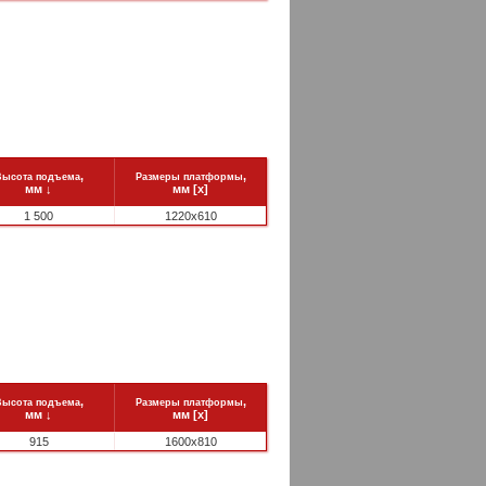
,
,
Высота подъема
Размеры платформы
мм
↓
мм [x]
1 500
1220x610
,
,
Высота подъема
Размеры платформы
мм
↓
мм [x]
915
1600x810