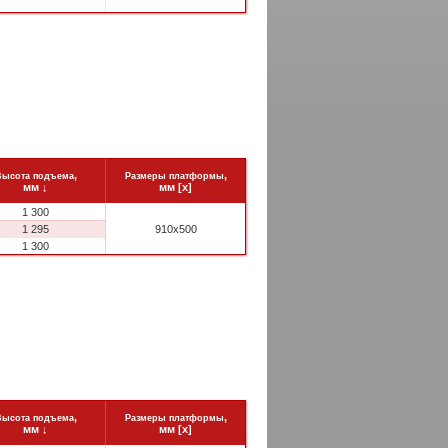
,
,
Высота подъема
Размеры платформы
мм
↓
мм [x]
1 300
1 295
910x500
1 300
,
,
Высота подъема
Размеры платформы
мм
↓
мм [x]