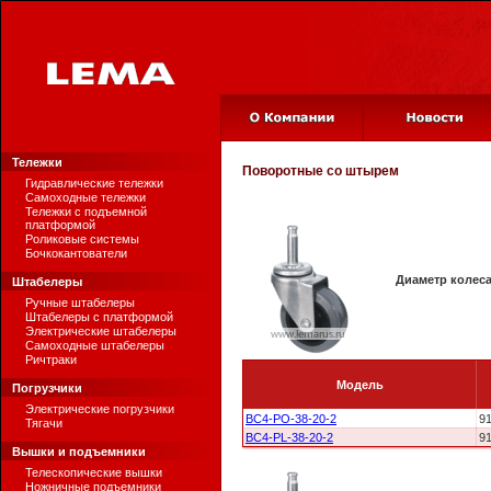
Тележки
Поворотные со штырем
Гидравлические тележки
Самоходные тележки
Тележки с подъемной
платформой
Роликовые системы
Бочкокантователи
Диаметр колес
Штабелеры
Ручные штабелеры
Штабелеры с платформой
Электрические штабелеры
Самоходные штабелеры
Ричтраки
Модель
Погрузчики
Электрические погрузчики
BC4-PO-38-20-2
9
Тягачи
BC4-PL-38-20-2
9
Вышки и подъемники
Телескопические вышки
Ножничные подъемники