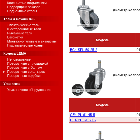
Коленчатые подъемники
Подборщики заказов
Диаметр колес
Подъемные столы
Тали и механизмы
Электрические тали
Шестеренчатые тали
Рычажные тали
Вагонетки
Модель
Монтажно-тяговые механизмы
Гидравлические краны
BC4-SPL-50-25-2
9
Колеса LEMA
Неповоротные
Поворотные с площадкой
Поворотные с болтом
Поворотные со штырем
Диаметр колес
Поворотные под болт
Упаковка
Упаковочное оборудование
Модель
CE4-PL-61-45-5
9
CE4-PU-61-50-5
9